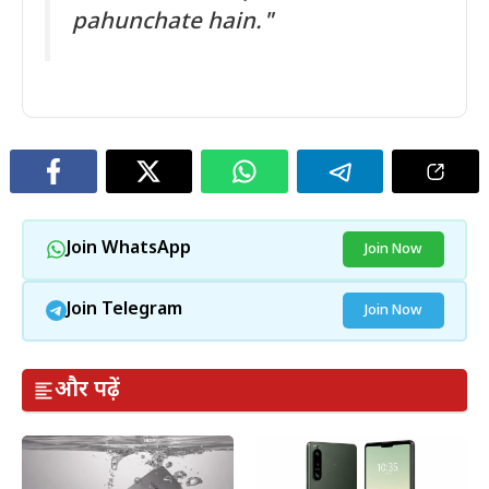
pahunchate hain."
Join WhatsApp
Join Now
Join Telegram
Join Now
और पढ़ें