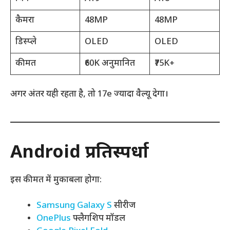
कैमरा
48MP
48MP
डिस्प्ले
OLED
OLED
कीमत
₹60K अनुमानित
₹75K+
अगर अंतर यही रहता है, तो 17e ज्यादा वैल्यू देगा।
Android प्रतिस्पर्धा
इस कीमत में मुकाबला होगा:
Samsung Galaxy S
सीरीज
OnePlus
फ्लैगशिप मॉडल