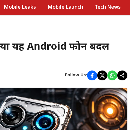
Mobile Leaks
Mobile Launch
Tech News
्या यह Android फोन बदल
Follow Us: