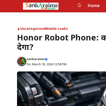
Skip
Home
to
content
Uncategorized
Mobile Leaks
Honor Robot Phone: क
देगा?
sankaraims
On: March 18, 2026 12:58 PM